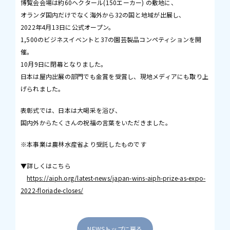
博覧会会場は約60ヘクタール(150エーカー) の敷地に、
オランダ国内だけでなく海外から32の国と地域が出展し、
2022年4月13日に公式オープン。
1,500のビジネスイベントと37の園芸製品コンペティションを開
催。
10月9日に閉幕となりました。
日本は屋内出展の部門でも金賞を受賞し、現地メディアにも取り上
げられました。
表彰式では、日本は大喝采を浴び、
国内外からたくさんの祝福の言葉をいただきました。
※本事業は農林水産省より受託したものです
▼詳しくはこちら
https://aiph.org/latest-news/japan-wins-aiph-prize-as-expo-
2022-floriade-closes/
NEWSトップに戻る