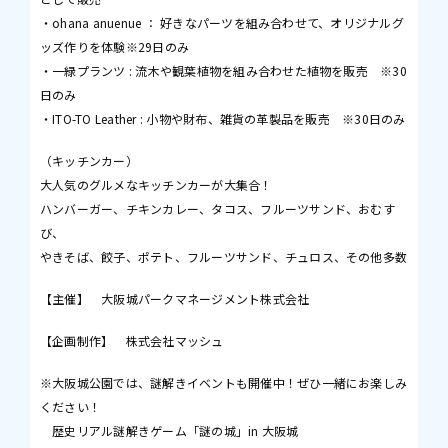
・ohana anuenue ： 好きなパーツを組み合わせて、オリジナルグ
ッズ作りを体験※29日のみ
・一緑プランツ : 流木や観葉植物を組み合わせた植物を販売 ※30
日のみ
・ITO-TO Leather : 小物や財布、雑貨の革製品を販売 ※30日のみ
（キッチンカー）
大人気のグルメなキッチンカーが大集合！
ハンバーガー、チキンカレー、タコス、フルーツサンド、おむす
び、
やきそば、餃子、ポテト、フルーツサンド、チュロス、その他多数
【主催】 大阪城パークマネージメント株式会社
【企画制作】 株式会社マッシュ
※大阪城公園では、謎解きイベントも開催中！ぜひ一緒にお楽しみ
ください！
歴史リアル謎解きゲーム「謎の城」in 大阪城