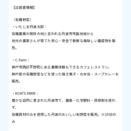
【出店者情報】
（有機野菜）
・いちじま丹波太郎：
有機農業の発祥の地と言われる丹波市市島地域から
地元の農家さんが育てた安心・安全で新鮮な美味しい農産物を販
売。
・C-farm：
神戸市西区平野町にある農業体験もできるカフェレストラン。
神戸産の有機野菜などを使った焼き菓子・お弁当・スープカレーを
販売。
・KOM’S FARM：
豊かな自然に恵まれた丹波市で、農薬・化学肥料・除草剤を使わ
ず、
有機資材のみを使用した丹波のおいしい旬野菜を販売。※29日の
み