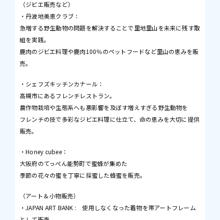
（ジビエ販売など）
・丹波地美恵クラブ：
急増する野生動物の問題を解決することで里地里山を未来に残す取
組を実践。
鹿肉のジビエ料理や鹿肉100％のペットフードなど里山の恵みを販
売。
・シェフズキッチンカナール：
高槻市にあるフレンチレストラン。
農作物栽培や生態系へも悪影響を及ぼす増えすぎる野生動物を
フレンチの技で多彩なジビエ料理に仕立て、命の恵みを大切に提供
販売。
・Honey cubee：
大阪府のてっぺん能勢町で蜜蜂が集めた
季節の花々の蜜を丁寧に採蜜した蜂蜜を販売。
（アート＆小物販売）
・JAPAN ART BANK : 使用しなくなった着物を帯アートフレーム
として販売