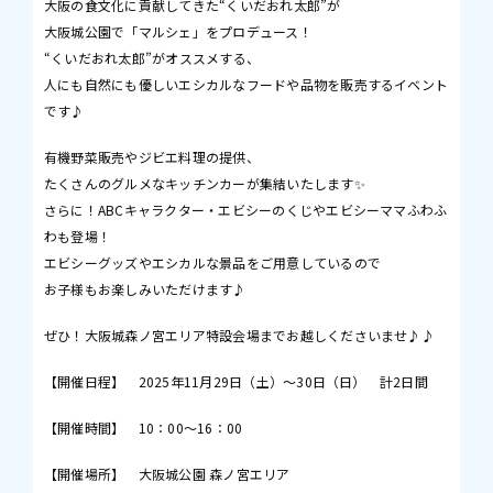
大阪の食文化に貢献してきた“くいだおれ太郎”が
大阪城公園で「マルシェ」をプロデュース！
“くいだおれ太郎”がオススメする、
人にも自然にも優しいエシカルなフードや品物を販売するイベント
です♪
有機野菜販売やジビエ料理の提供、
たくさんのグルメなキッチンカーが集結いたします✨
さらに！ABCキャラクター・エビシーのくじやエビシーママふわふ
わも登場！
エビシーグッズやエシカルな景品をご用意しているので
お子様もお楽しみいただけます♪
ぜひ！大阪城森ノ宮エリア特設会場までお越しくださいませ♪♪
【開催日程】 2025年11月29日（土）～30日（日） 計2日間
【開催時間】 10：00～16：00
【開催場所】 大阪城公園 森ノ宮エリア