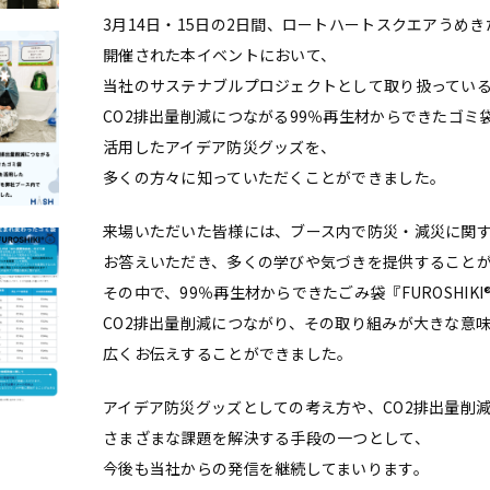
3月14日・15日の2日間、ロートハートスクエアうめ
開催された本イベントにおいて、
当社のサステナブルプロジェクトとして取り扱ってい
CO2排出量削減につながる99％再生材からできたゴミ袋『F
活用したアイデア防災グッズを、
多くの方々に知っていただくことができました。
来場いただいた皆様には、ブース内で防災・減災に関
お答えいただき、多くの学びや気づきを提供すること
その中で、99％再生材からできたごみ袋『FUROSHIK
CO2排出量削減につながり、その取り組みが大きな意
広くお伝えすることができました。
アイデア防災グッズとしての考え方や、CO2排出量削
さまざまな課題を解決する手段の一つとして、
今後も当社からの発信を継続してまいります。