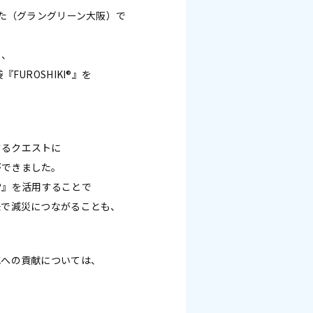
きた（グラングリーン大阪）で
る、
UROSHIKI®』を
するクエストに
ができました。
I®』を活用することで
味で減災につながることも、
減への貢献については、